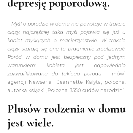
depresję poporodową.
– Myśl o porodzie w domu nie powstaje w trakcie
ciąży, najczęściej taka myśl pojawia się już u
kobiet myślących o macierzyństwie. W trakcie
ciąży starają się one to pragnienie zrealizować.
Poród w domu jest bezpieczny pod jednym
warunkiem: kobieta jest odpowiednio
zakwalifikowana do takiego porodu –
mówi
agencji Newseria Jeannette Kalyta, położna,
autorka książki „Położna. 3550 cudów narodzin”.
Plusów rodzenia w domu
jest wiele.