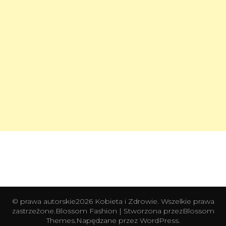
© prawa autorskie2026
Kobieta i Zdrowie
. Wszelkie prawa
zastrzeżone.
Blossom Fashion | Stworzona przez
Blossom
Themes
.Napędzane przez
WordPress
.