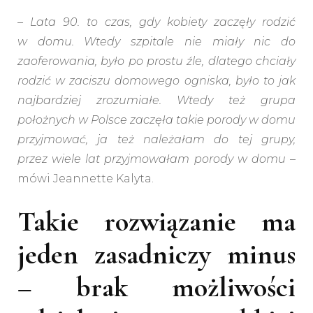
– Lata 90. to czas, gdy kobiety zaczęły rodzić
w domu. Wtedy szpitale nie miały nic do
zaoferowania, było po prostu źle, dlatego chciały
rodzić w zaciszu domowego ogniska, było to jak
najbardziej zrozumiałe. Wtedy też grupa
położnych w Polsce zaczęła takie porody w domu
przyjmować, ja też należałam do tej grupy,
przez wiele lat przyjmowałam porody w domu
–
mówi Jeannette Kalyta.
Takie rozwiązanie ma
jeden zasadniczy minus
– brak możliwości