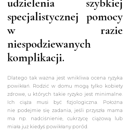
udzielenia szybkiej
specjalistycznej pomocy
w razie
niespodziewanych
komplikacji.
Dlatego tak ważna jest wnikliwa ocena ryzyka
powikłań. Rodzić w domu mogą tylko kobiety
zdrowe, u których takie ryzyko jest minimalne.
Ich ciąża musi być fizjologiczna. Położna
nie podejmie się zadania, jeśli przyszła mama
ma np. nadciśnienie, cukrzycę ciążową lub
miała już kiedyś powikłany poród.