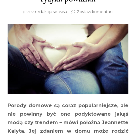
do
przez
redakcja serwisu
Zostaw komentarz
Dom
też
może
być
dobrym
miejscem
do
narodzin
dziecka.
Ważna
jest
jednak
wnikliwa
ocena
ryzyka
Porody domowe są coraz popularniejsze, ale
powikłań
nie powinny być one podyktowane jakąś
modą czy trendem – mówi położna Jeannette
Kalyta. Jej zdaniem w domu może rodzić