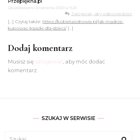
Przepiękna.pl
Opublikowano
20 sierpnia 2020 w 11:23
Zaloguj się, aby odpowiedzieć
[…] Czytaj także:
https://kobietaizdrowie.pl/jak-madrze-
kupowac-ksiazki-dla-dzieci/
[…]
Dodaj komentarz
Musisz się
zalogować
, aby móc dodać
komentarz.
SZUKAJ W SERWISIE
Szukaj: