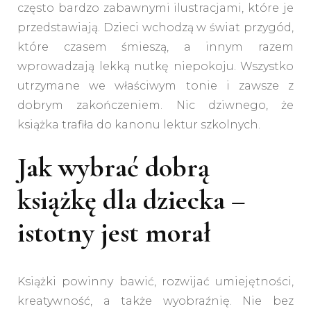
często bardzo zabawnymi ilustracjami, które je
przedstawiają. Dzieci wchodzą w świat przygód,
które czasem śmieszą, a innym razem
wprowadzają lekką nutkę niepokoju. Wszystko
utrzymane we właściwym tonie i zawsze z
dobrym zakończeniem. Nic dziwnego, że
książka trafiła do kanonu lektur szkolnych.
Jak wybrać dobrą
książkę dla dziecka –
istotny jest morał
Książki powinny bawić, rozwijać umiejętności,
kreatywność, a także wyobraźnię. Nie bez