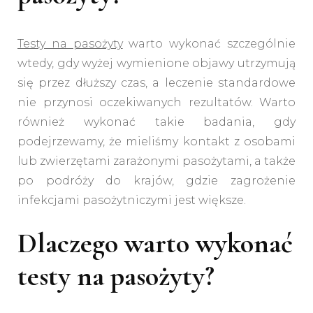
Testy na pasożyty
warto wykonać szczególnie
wtedy, gdy wyżej wymienione objawy utrzymują
się przez dłuższy czas, a leczenie standardowe
nie przynosi oczekiwanych rezultatów. Warto
również wykonać takie badania, gdy
podejrzewamy, że mieliśmy kontakt z osobami
lub zwierzętami zarażonymi pasożytami, a także
po podróży do krajów, gdzie zagrożenie
infekcjami pasożytniczymi jest większe.
Dlaczego warto wykonać
testy na pasożyty?