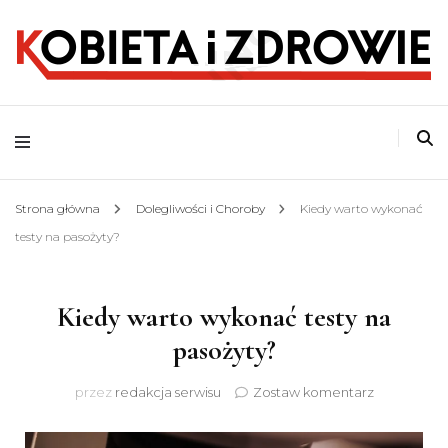
o zdrowym stylu życia
Kobieta i Zdrowie
Strona główna
Dolegliwości i Choroby
Kiedy warto wykonać
testy na pasożyty?
Kiedy warto wykonać testy na
pasożyty?
do
przez
redakcja serwisu
Zostaw komentarz
Kiedy
warto