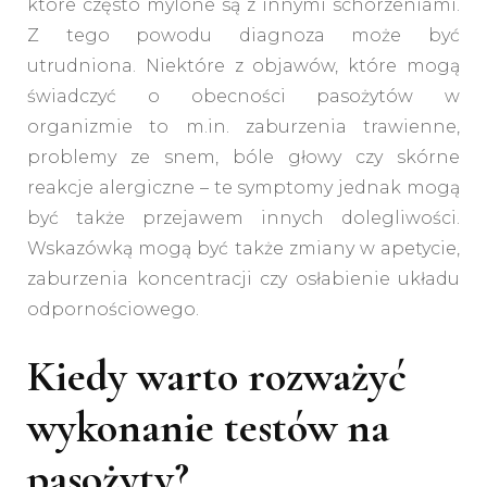
które często mylone są z innymi schorzeniami.
Z tego powodu diagnoza może być
utrudniona. Niektóre z objawów, które mogą
świadczyć o obecności pasożytów w
organizmie to m.in. zaburzenia trawienne,
problemy ze snem, bóle głowy czy skórne
reakcje alergiczne – te symptomy jednak mogą
być także przejawem innych dolegliwości.
Wskazówką mogą być także zmiany w apetycie,
zaburzenia koncentracji czy osłabienie układu
odpornościowego.
Kiedy warto rozważyć
wykonanie testów na
pasożyty?