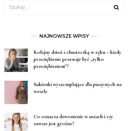
Szukaj:
NAJNOWSZE WPISY
Kolejny dzień z chusteczką w ręku – kiedy
przeziębienie przestaje być „tylko
przeziębieniem”?
Sukienki wyszczuplające dla puszystych na
wesele
Co oznacza dzwonienie w uszach i czy
zawsze jest groźne?