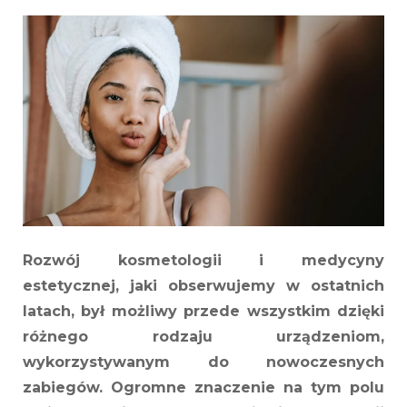
chronią
skórę
i
stymulują
działanie
kosmetykó
pielęgnacy
Rozwój kosmetologii i medycyny
estetycznej, jaki obserwujemy w ostatnich
latach, był możliwy przede wszystkim dzięki
różnego rodzaju urządzeniom,
wykorzystywanym do nowoczesnych
zabiegów. Ogromne znaczenie na tym polu