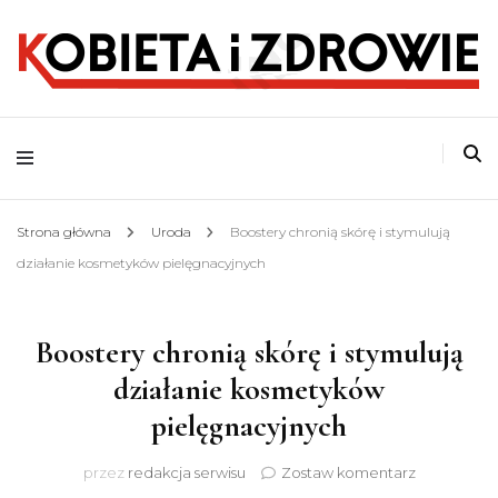
o zdrowym stylu życia
Kobieta i Zdrowie
Strona główna
Uroda
Boostery chronią skórę i stymulują
działanie kosmetyków pielęgnacyjnych
Boostery chronią skórę i stymulują
działanie kosmetyków
pielęgnacyjnych
do
przez
redakcja serwisu
Zostaw komentarz
Boostery