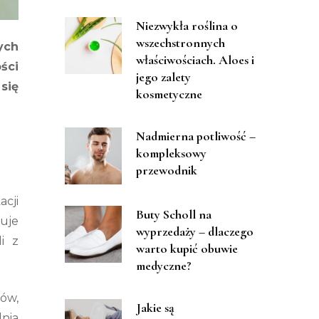
Niezwykła roślina o
wszechstronnych
ych
właściwościach. Aloes i
ści
jego zalety
się
kosmetyczne
Nadmierna potliwość –
kompleksowy
przewodnik
cji
Buty Scholl na
kuje
wyprzedaży – dlaczego
i z
warto kupić obuwie
medyczne?
ów,
Jakie są
dnia