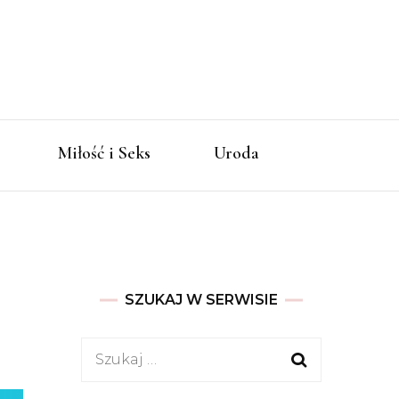
eta i
Miłość i Seks
Uroda
owie
SZUKAJ W SERWISIE
Szukaj: