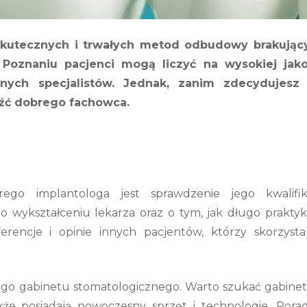
 skutecznych i trwałych metod odbudowy brakując
Poznaniu pacjenci mogą liczyć na wysokiej jako
nych specjalistów. Jednak, zanim zdecydujesz 
leźć dobrego fachowca.
go implantologa jest sprawdzenie jego kwalifika
 o wykształceniu lekarza oraz o tym, jak długo prakty
rencje i opinie innych pacjentów, którzy skorzystal
go gabinetu stomatologicznego. Warto szukać gabinet
także posiadają nowoczesny sprzęt i technologie. Pora