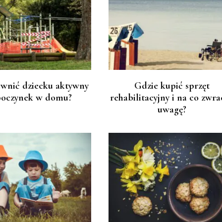
ewnić dziecku aktywny
Gdzie kupić sprzęt
oczynek w domu?
rehabilitacyjny i na co zwra
uwagę?