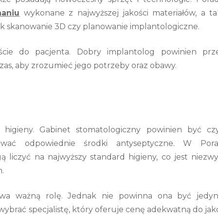
naniu
wykonane z najwyższej jakości materiałów, a ta
ak skanowanie 3D czy planowanie implantologiczne.
cie do pacjenta. Dobry implantolog powinien prz
zas, aby zrozumieć jego potrzeby oraz obawy.
 higieny. Gabinet stomatologiczny powinien być czy
ować odpowiednie środki antyseptyczne. W Pora
 liczyć na najwyższy standard higieny, co jest niezw
.
ywa ważną rolę. Jednak nie powinna ona być jedy
ybrać specjalistę, który oferuje cenę adekwatną do jak