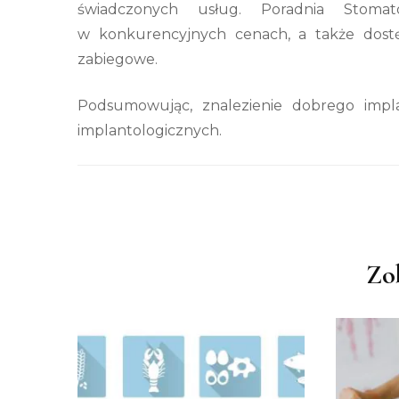
świadczonych usług. Poradnia Stoma
w
konkurencyjnych cenach, a także dost
zabiegowe.
Podsumowując, znalezienie dobrego imp
implantologicznych.
Nawigacja
wpisu
Zo