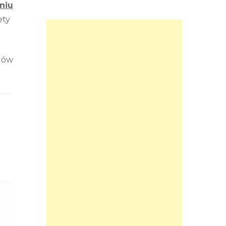
niu
ety
gów