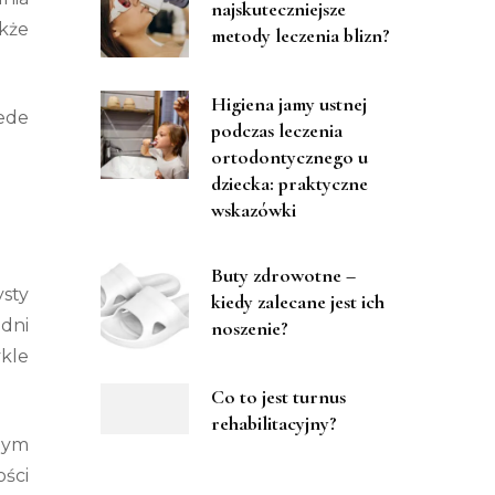
najskuteczniejsze
kże
metody leczenia blizn?
Higiena jamy ustnej
ede
podczas leczenia
ortodontycznego u
dziecka: praktyczne
wskazówki
Buty zdrowotne –
sty
kiedy zalecane jest ich
dni
noszenie?
ykle
Co to jest turnus
rehabilitacyjny?
nym
ości