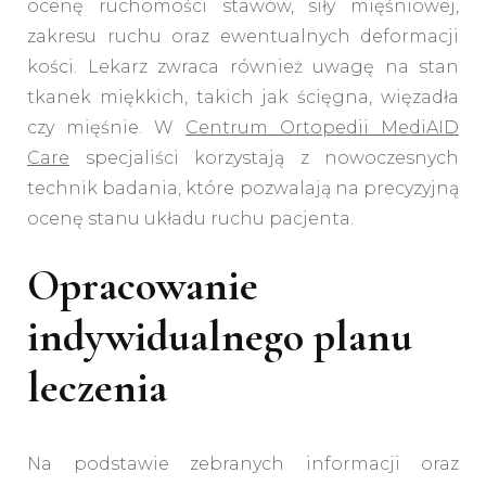
ocenę ruchomości stawów, siły mięśniowej,
zakresu ruchu oraz ewentualnych deformacji
kości. Lekarz zwraca również uwagę na stan
tkanek miękkich, takich jak ścięgna, więzadła
czy mięśnie. W
Centrum Ortopedii MediAID
Care
specjaliści korzystają z nowoczesnych
technik badania, które pozwalają na precyzyjną
ocenę stanu układu ruchu pacjenta.
Opracowanie
indywidualnego planu
leczenia
Na podstawie zebranych informacji oraz