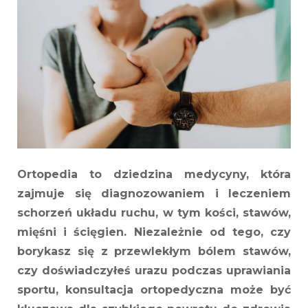
konsultacje
ortopedyc
Ortopedia to dziedzina medycyny, która
zajmuje się diagnozowaniem i leczeniem
schorzeń układu ruchu, w tym kości, stawów,
mięśni i ścięgien. Niezależnie od tego, czy
borykasz się z przewlekłym bólem stawów,
czy doświadczyłeś urazu podczas uprawiania
sportu, konsultacja ortopedyczna może być