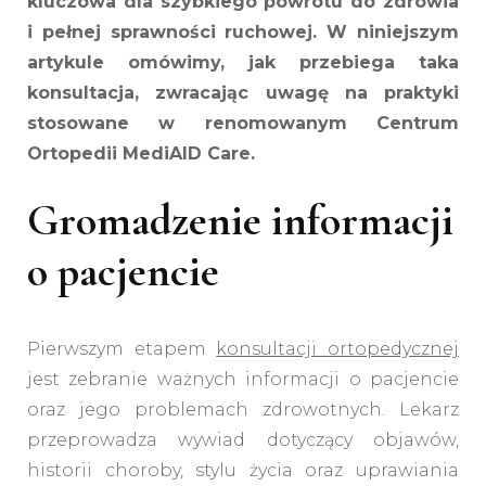
kluczowa dla szybkiego powrotu do zdrowia
i pełnej sprawności ruchowej. W niniejszym
artykule omówimy, jak przebiega taka
konsultacja, zwracając uwagę na praktyki
stosowane w renomowanym Centrum
Ortopedii MediAID Care.
Gromadzenie informacji
o pacjencie
Pierwszym etapem
konsultacji ortopedycznej
jest zebranie ważnych informacji o pacjencie
oraz jego problemach zdrowotnych. Lekarz
przeprowadza wywiad dotyczący objawów,
historii choroby, stylu życia oraz uprawiania