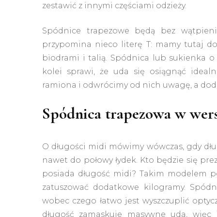
zestawić z innymi częściami odzieży.
Spódnice trapezowe będą bez wątpieni
przypomina nieco literę T: mamy tutaj do 
biodrami i talią. Spódnica lub sukienka o 
kolei sprawi, że uda się osiągnąć idea
ramiona i odwrócimy od nich uwagę, a dod
Spódnica trapezowa w wers
O długości midi mówimy wówczas, gdy dług
nawet do połowy łydek. Kto będzie się prez
posiada długość midi? Takim modelem po
zatuszować dodatkowe kilogramy. Spódni
wobec czego łatwo jest wyszczuplić optycz
długość zamaskuje masywne uda, więc 