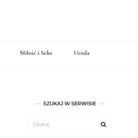
eta i
Miłość i Seks
Uroda
owie
SZUKAJ W SERWISIE
Szukaj: