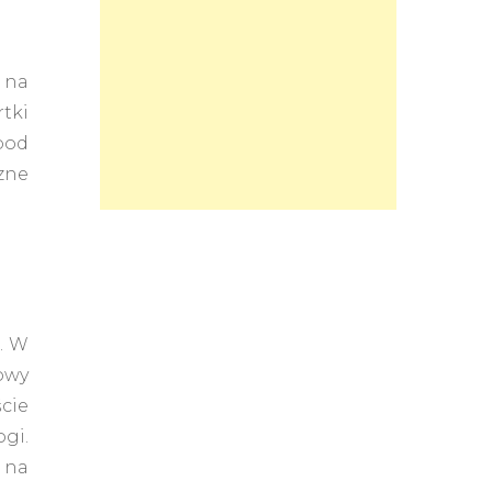
 na
rtki
pod
zne
. W
owy
cie
ogi.
 na