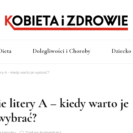
o zdrowym stylu życia
Kobi
Dieta
Dolegliwości i Choroby
Dziecko
Zdr
ery A – kiedy warto je wybrać?
e litery A – kiedy warto je
wybrać?
do
 serwisu
Zostaw komentarz