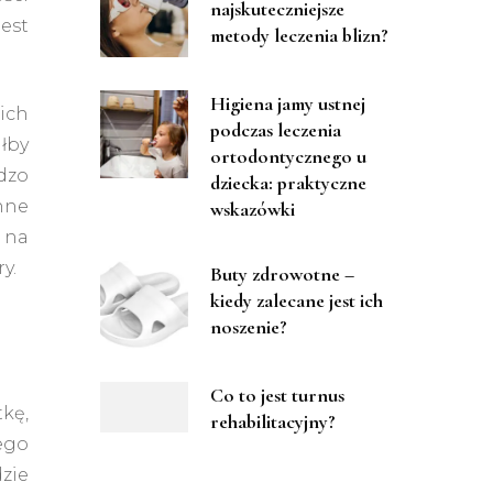
najskuteczniejsze
jest
metody leczenia blizn?
Higiena jamy ustnej
ich
podczas leczenia
łby
ortodontycznego u
dzo
dziecka: praktyczne
nne
wskazówki
c na
y.
Buty zdrowotne –
kiedy zalecane jest ich
noszenie?
Co to jest turnus
kę,
rehabilitacyjny?
iego
zie