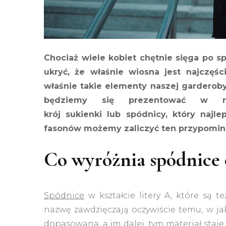
Chociaż wiele kobiet chętnie sięga po sp
ukryć, że właśnie wiosna jest najczęśc
właśnie takie elementy naszej garderoby. 
będziemy się prezentować w ni
krój sukienki lub spódnicy, który najle
fasonów możemy zaliczyć ten przypominaj
Co wyróżnia spódnice o
Spódnice
w kształcie litery A, które są
nazwę zawdzięczają oczywiście temu, w jak
dopasowana, a im dalej, tym materiał staj