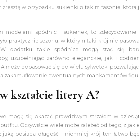
 zresztą w przypadku sukienki o takim fasonie, która 
i modelami spódnic i sukienek, to zdecydowanie 
ło praktycznie sezonu, w którym taki krój nie pasowa
 W dodatku takie spódnice mogą stać się bar
y, uzupełniając zarówno eleganckie, jak i codzie
tery A może dopasować się do wielu sylwetek, pozwalają
ż na zakamuflowanie ewentualnych mankamentów figur
 kształcie litery A?
e mogą się okazać prawdziwym strzałem w dziesiąt
utfitu. Oczywiście wiele może zależeć od tego, z jak
 jaką posiada długość – niemniej krój ten łatwo będ