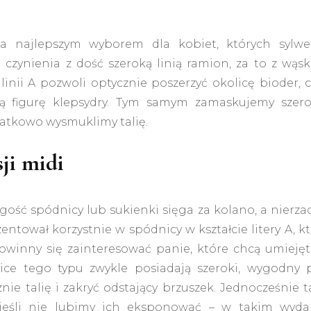
a najlepszym wyborem dla kobiet, których sylwe
czynienia z dość szeroką linią ramion, za to z wąsk
linii A pozwoli optycznie poszerzyć okolicę bioder, 
lną figurę klepsydry. Tym samym zamaskujemy szero
atkowo wysmuklimy talię.
ji midi
ość spódnicy lub sukienki sięga za kolano, a nierza
entował korzystnie w spódnicy w kształcie litery A, k
winny się zainteresować panie, które chcą umiejęt
ce tego typu zwykle posiadają szeroki, wygodny p
nie talię i zakryć odstający brzuszek. Jednocześnie 
jeśli nie lubimy ich eksponować – w takim wyda