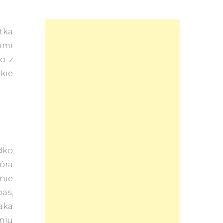
tka
imi
co z
kie
dko
tóra
nie
as,
taka
niu