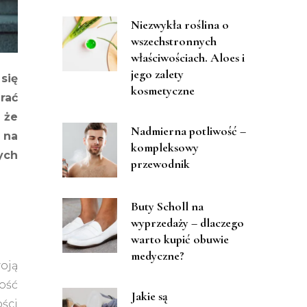
Niezwykła roślina o
wszechstronnych
właściwościach. Aloes i
jego zalety
się
kosmetyczne
rać
 że
Nadmierna potliwość –
 na
kompleksowy
ych
przewodnik
Buty Scholl na
wyprzedaży – dlaczego
warto kupić obuwie
medyczne?
oją
ość
Jakie są
ości