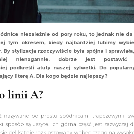
ódnice niezależnie od pory roku, to jednak nie da 
iej tym okresem, kiedy najbardziej lubimy wybie
By stylizacja rzeczywiście była spójna i sprawiała,
ej nienagannie, dobrze jest postawić
piej podkreśli atuty naszej sylwetki. Do popularn
ący literę A. Dla kogo będzie najlepszy?
 linii A?
 też nazywane po prostu spódnicami trapezowymi, sw
i sposób są uszyte. Ich górna część jest zazwyczaj d
e się delikatnie rozkloszowany, wobec czego na wysok