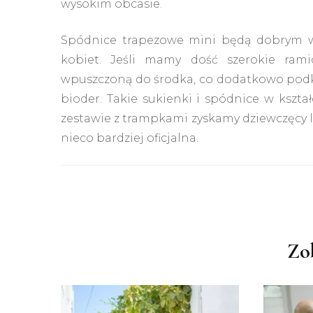
wysokim obcasie.
Spódnice trapezowe mini będą dobrym wy
kobiet. Jeśli mamy dość szerokie ram
wpuszczoną do środka, co dodatkowo podkreś
bioder. Takie sukienki i spódnice w kszta
zestawie z trampkami zyskamy dziewczęcy look
nieco bardziej oficjalna.
Nawigacja
wpisu
Zo