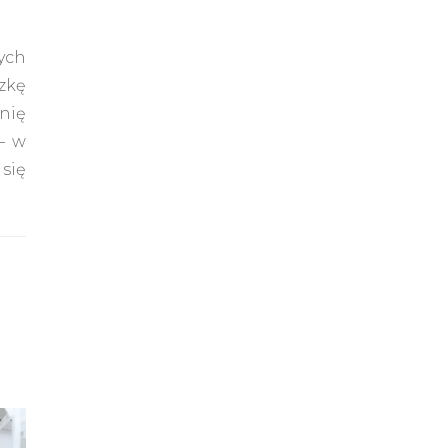
ych
zkę
inię
– w
 się