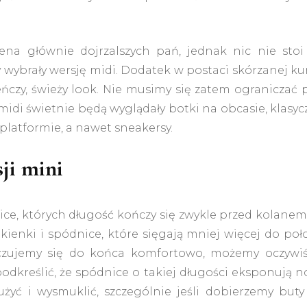
mena głównie dojrzalszych pań, jednak nic nie stoi
 wybrały wersję midi. Dodatek w postaci skórzanej ku
ńczy, świeży look. Nie musimy się zatem ograniczać 
di świetnie będą wyglądały botki na obcasie, klasyc
platformie, a nawet sneakersy.
ji mini
ice, których długość kończy się zwykle przed kolanem
ienki i spódnice, które sięgają mniej więcej do poł
e czujemy się do końca komfortowo, możemy oczywiś
odkreślić, że spódnice o takiej długości eksponują n
yć i wysmuklić, szczególnie jeśli dobierzemy buty