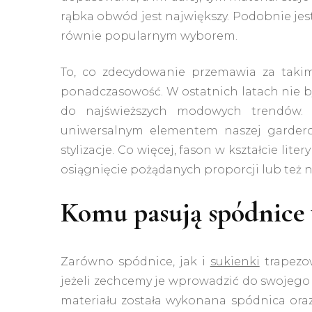
rąbka obwód jest największy. Podobnie jest
równie popularnym wyborem.
To, co zdecydowanie przemawia za takim
ponadczasowość. W ostatnich latach nie by
do najświeższych modowych trendów.
uniwersalnym elementem naszej garderob
stylizacje. Co więcej, fason w kształcie li
osiągnięcie pożądanych proporcji lub te
Komu pasują spódnice w
Zarówno spódnice, jak i
sukienki
trapezow
jeżeli zechcemy je wprowadzić do swojego o
materiału została wykonana spódnica oraz