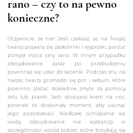
rano – czy to na pewno
konieczne?
Oczywiście, że nie! Jeśli czekasz, aż na Twojej
twarzy pojawią się zaskórniki i wypryski, porzuć
pomysł mycia cery rano. W innym przypadku
zdecydowanie zaraz po przebudzeniu
powinnaś się udać do łazienki. Podczas snu na
naszej twarzy gromadzi się pot i sebum, które
powinno zostać dokładnie zmyte za pomocą
żelu lub pianki. Jeśli stosujesz krem na noc,
poranek to doskonały moment, aby usunąć
jego pozostałości. Niedbałe ochlapanie się
wodą zdecydowanie nie wystarczy w
szczególności wśród kobiet, które borykają się