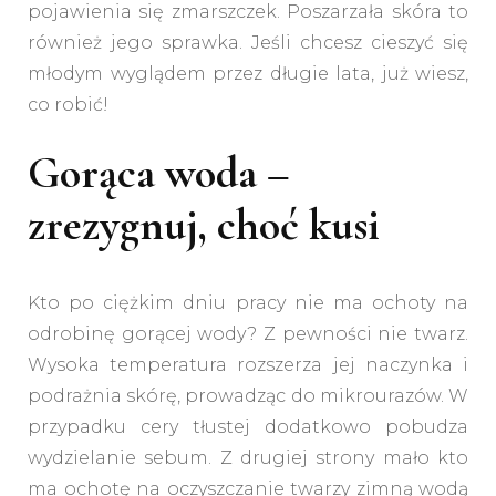
pojawienia się zmarszczek. Poszarzała skóra to
również jego sprawka. Jeśli chcesz cieszyć się
młodym wyglądem przez długie lata, już wiesz,
co robić!
Gorąca woda –
zrezygnuj, choć kusi
Kto po ciężkim dniu pracy nie ma ochoty na
odrobinę gorącej wody? Z pewności nie twarz.
Wysoka temperatura rozszerza jej naczynka i
podrażnia skórę, prowadząc do mikrourazów. W
przypadku cery tłustej dodatkowo pobudza
wydzielanie sebum. Z drugiej strony mało kto
ma ochotę na oczyszczanie twarzy zimną wodą