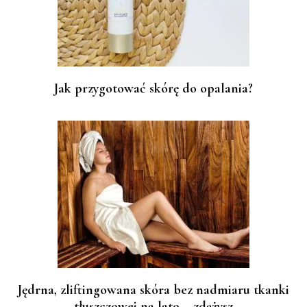
Jak przygotować skórę do opalania?
Jędrna, zliftingowana skóra bez nadmiaru tkanki
tłuszczowej na lato – zdążysz