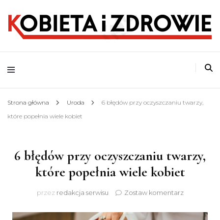
o zdrowym stylu życia
Kobieta i Zdrowie
Strona główna
Uroda
6 błędów przy oczyszczaniu twarzy,
które popełnia wiele kobiet
6 błędów przy oczyszczaniu twarzy,
które popełnia wiele kobiet
do
przez
redakcja serwisu
Zostaw komentarz
6
błędów