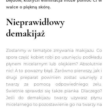
błędów, których eliminacja może pomóc Ci w
walce o piękną skórę.
Nieprawidłowy
demakijaż
Zostańmy w tematyce zmywania makijażu. Co
spora część kobiet robi po usunięciu podkładu
płynem micelarnym lub olejkiem? Absolutnie
nic! A to poważny błąd. Zarówno pierwszy, jak i
drugi preparat powinien zostać usunięty z
twarzy za pomocą odpowiedniego żelu.
Świetnie sprawdzi się także pianka. Dlaczego?
Jeśli do demakijażu twarzy używasz płynu
micelarnego to pozostawienie go na twarzy na