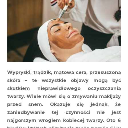
przy
oczyszczan
twarzy,
które
popełnia
wiele
kobiet
Wypryski, trądzik, matowa cera, przesuszona
skóra – te wszystkie objawy mogą być
skutkiem nieprawidłowego oczyszczania
twarzy. Wiele mówi się o zmywaniu makijaży
przed snem. Okazuje się jednak, że
zaniedbywanie tej czynności nie jest
najgorszym wrogiem kobiecej twarzy. Oto 6